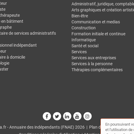
teur
Administratif, juridique, comptabl
ste
Arts graphiques et création artist
thérapeute
Bien-être
e en bâtiment
Communication et medias
graphe
Construction
aire de services administratifs
Formation initiale et continue
Informatique
sionnel indépendant
Santé et social
eur
Services
ire à domicile
Services aux entreprises
logie
Services à la personne
ster
Thérapies complémentaires
En poursuivant vo
.fr - Annuaire des indépendants (FNAE) 2026 |
Plan du site
|
Mon comp
et l'utilisation 