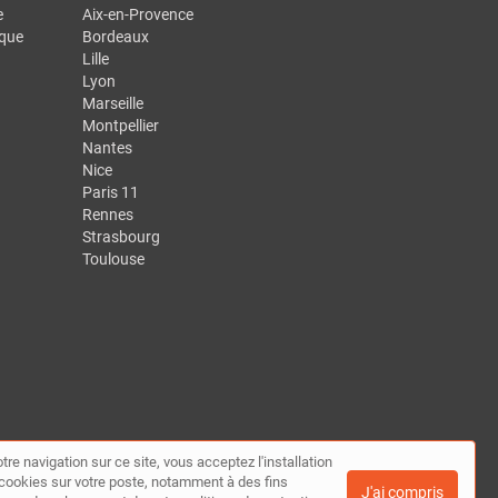
e
Aix-en-Provence
ique
Bordeaux
Lille
Lyon
Marseille
Montpellier
Nantes
Nice
Paris 11
Rennes
Strasbourg
Toulouse
tre navigation sur ce site, vous acceptez l'installation
te
|
Contact
de cookies sur votre poste, notamment à des fins
J'ai compris