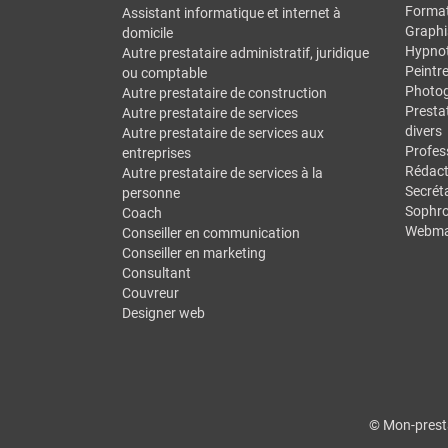
Forma
Assistant informatique et internet à
Graphi
domicile
Hypno
Autre prestataire administratif, juridique
Peintr
ou comptable
Photo
Autre prestataire de construction
Prestat
Autre prestataire de services
divers
Autre prestataire de services aux
Profes
entreprises
Rédact
Autre prestataire de services à la
Secréta
personne
Sophro
Coach
Webma
Conseiller en communication
Conseiller en marketing
Consultant
Couvreur
Designer web
© Mon-presta