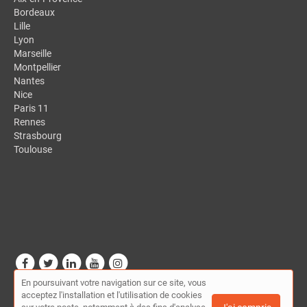
Bordeaux
Lille
Lyon
Marseille
Montpellier
Nantes
Nice
Paris 11
Rennes
Strasbourg
Toulouse
En poursuivant votre navigation sur ce site, vous
© Mon-presta.fr - Annuaire des indépendants (FNAE) 2026 |
Plan
acceptez l'installation et l'utilisation de cookies
du site
|
Mon compte
|
Contact