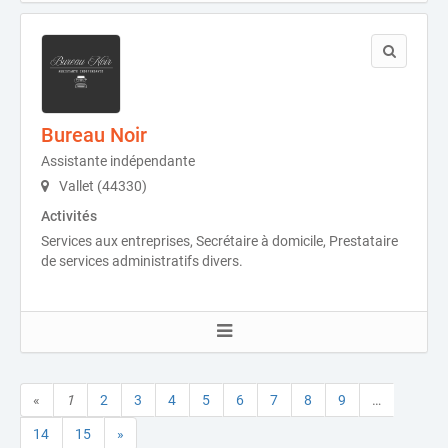
Bureau Noir
Assistante indépendante
Vallet (44330)
Activités
Services aux entreprises, Secrétaire à domicile, Prestataire
de services administratifs divers.
«
1
2
3
4
5
6
7
8
9
…
14
15
»