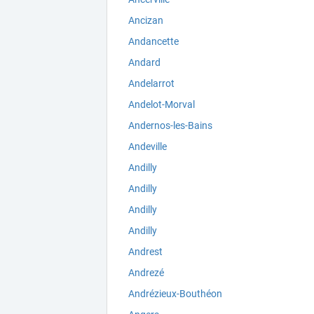
Ancizan
Andancette
Andard
Andelarrot
Andelot-Morval
Andernos-les-Bains
Andeville
Andilly
Andilly
Andilly
Andilly
Andrest
Andrezé
Andrézieux-Bouthéon