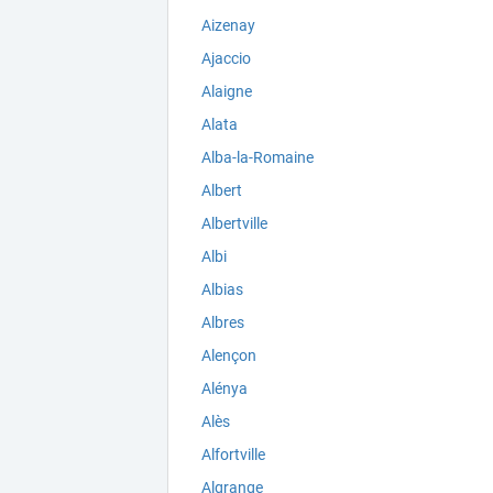
Aizenay
Ajaccio
Alaigne
Alata
Alba-la-Romaine
Albert
Albertville
Albi
Albias
Albres
Alençon
Alénya
Alès
Alfortville
Algrange