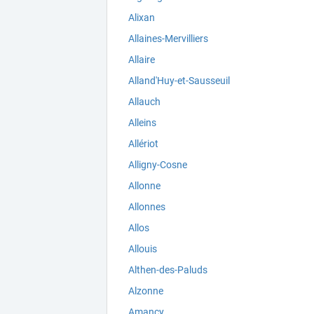
Alixan
Allaines-Mervilliers
Allaire
Alland'Huy-et-Sausseuil
Allauch
Alleins
Allériot
Alligny-Cosne
Allonne
Allonnes
Allos
Allouis
Althen-des-Paluds
Alzonne
Amancy