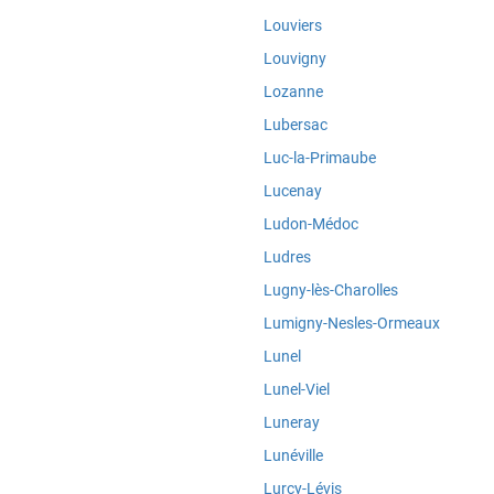
Louviers
Louvigny
Lozanne
Lubersac
Luc-la-Primaube
Lucenay
Ludon-Médoc
Ludres
Lugny-lès-Charolles
Lumigny-Nesles-Ormeaux
Lunel
Lunel-Viel
Luneray
Lunéville
Lurcy-Lévis