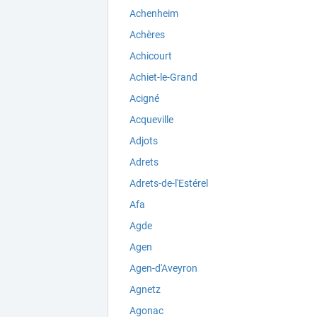
Achenheim
Achères
Achicourt
Achiet-le-Grand
Acigné
Acqueville
Adjots
Adrets
Adrets-de-l'Estérel
Afa
Agde
Agen
Agen-d'Aveyron
Agnetz
Agonac