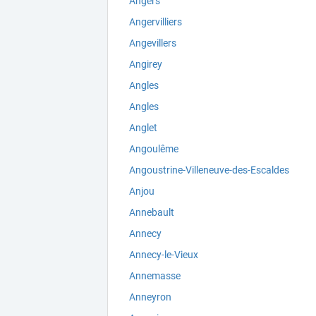
Angers
Angervilliers
Angevillers
Angirey
Angles
Angles
Anglet
Angoulême
Angoustrine-Villeneuve-des-Escaldes
Anjou
Annebault
Annecy
Annecy-le-Vieux
Annemasse
Anneyron