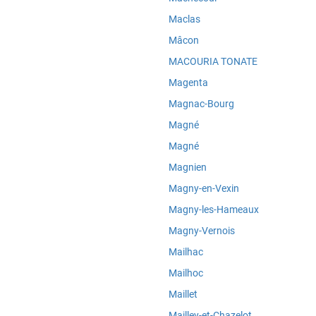
Maclas
Mâcon
MACOURIA TONATE
Magenta
Magnac-Bourg
Magné
Magné
Magnien
Magny-en-Vexin
Magny-les-Hameaux
Magny-Vernois
Mailhac
Mailhoc
Maillet
Mailley-et-Chazelot