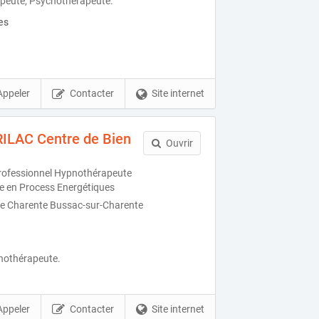
apeute, Psychothérapeute.
es
Appeler
Contacter
Site internet
RILAC Centre de Bien
Ouvrir
rofessionnel Hypnothérapeute
ce en Process Energétiques
de Charente Bussac-sur-Charente
pnothérapeute.
Appeler
Contacter
Site internet