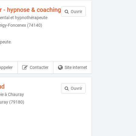
r - hypnose & coaching
Ouvrir
ental et hypnothérapeute
Veigy-Foncenex (74140)
apeute.
Appeler
Contacter
Site internet
ud
Ouvrir
pie à Chauray
uray (79180)