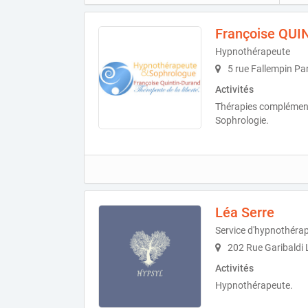
Françoise QU
Hypnothérapeute
5 rue Fallempin Pa
Activités
Thérapies complément
Sophrologie.
Léa Serre
Service d'hypnothérap
202 Rue Garibaldi 
Activités
Hypnothérapeute.