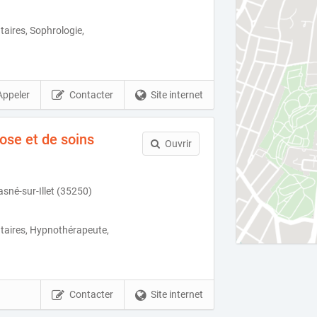
aires, Sophrologie,
Appeler
Contacter
Site internet
ose et de soins
Ouvrir
asné-sur-Illet (35250)
aires, Hypnothérapeute,
Contacter
Site internet