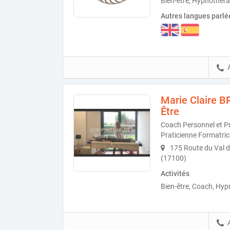
Bien-être, Hypnothér
Autres langues parlé
Marie Claire B
Être
Coach Personnel et P
Praticienne Formatri
175 Route du Val 
(17100)
Activités
Bien-être, Coach, Hy