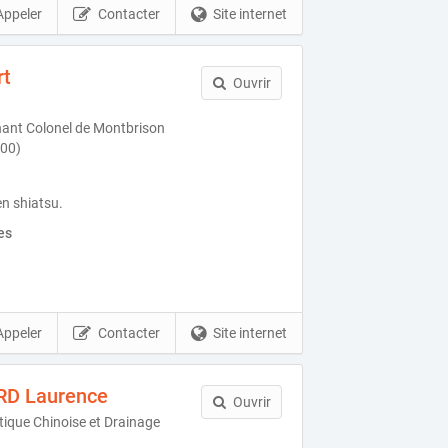
Appeler
Contacter
Site internet
rt
Ouvrir
ant Colonel de Montbrison
500)
en shiatsu.
es
Appeler
Contacter
Site internet
D Laurence
Ouvrir
tique Chinoise et Drainage