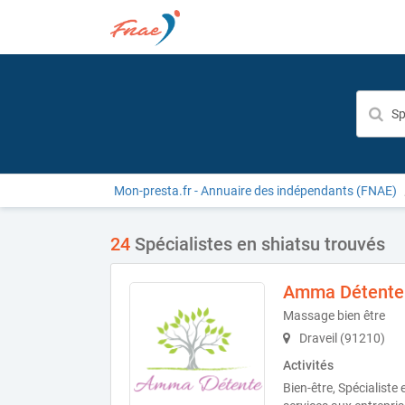
Mon-presta.fr - Annuaire des indépendants (FNAE)
24
Spécialistes en shiatsu trouvés
Amma Détente
Massage bien être
Draveil (91210)
Activités
Bien-être, Spécialiste