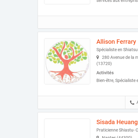
services aux entrepris
Allison Ferrary
Spécialiste en Shiats
280 Avenue de la m
(13720)
Activités
Bien-être, Spécialiste
Sisada Heuang
Praticienne Shiastu- 
Nantes (44300)