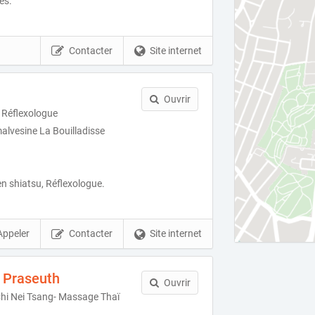
es.
Contacter
Site internet
Ouvrir
u Réflexologue
alvesine La Bouilladisse
 en shiatsu, Réflexologue.
Appeler
Contacter
Site internet
 Praseuth
Ouvrir
Chi Nei Tsang- Massage Thaï