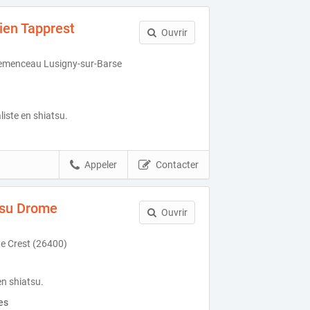
ien Tapprest
Ouvrir
emenceau Lusigny-sur-Barse
aliste en shiatsu.
Appeler
Contacter
su Drome
Ouvrir
de Crest (26400)
en shiatsu.
es