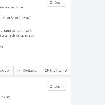
Ouvrir
ires en gestion et
E
iot 58 Brézins (38590)
ue, comptable, Conseiller
estataire de services aux
es
Appeler
Contacter
Site internet
Ouvrir
(26250)