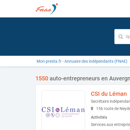
Mon-presta.fr - Annuaire des indépendants (FNAE)
1550
auto-entrepreneurs en Auverg
CSI du Léman
Secrétaire indépenda
156 route de Neyd
Activités
Services aux entrepris