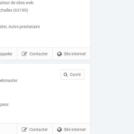
éateur de sites web
ychalles (63190)
er, Autre prestataire
Appeler
Contacter
Site internet
Ouvrir
webmaster
peur.
Contacter
Site internet