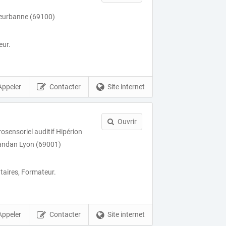
lleurbanne (69100)
eur.
Appeler
Contacter
Site internet
Ouvrir
rosensoriel auditif Hipérion
landan Lyon (69001)
aires, Formateur.
Appeler
Contacter
Site internet