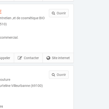
E
Ouvrir
ntretien ,et de cosmétique BIO
1510)
r commercial.
Appeler
Contacter
Site internet
Ouvrir
couture
rteline Villeurbanne (69100)
.
es