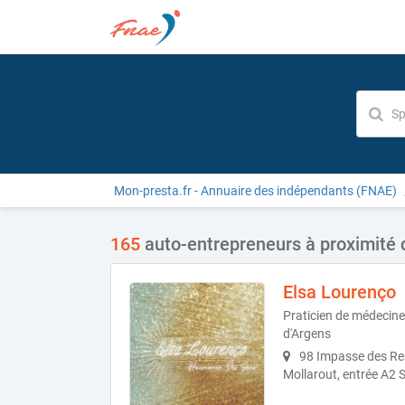
Mon-presta.fr - Annuaire des indépendants (FNAE)
165
auto-entrepreneurs à proximité d
Elsa Lourenço
Praticien de médecine 
d'Argens
98 Impasse des Re
Mollarout, entrée A2 