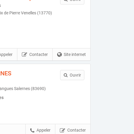
s
ix de Pierre Venelles (13770)
Appeler
Contacter
Site internet
RNES
Ouvrir
angues Salernes (83690)
es
Appeler
Contacter