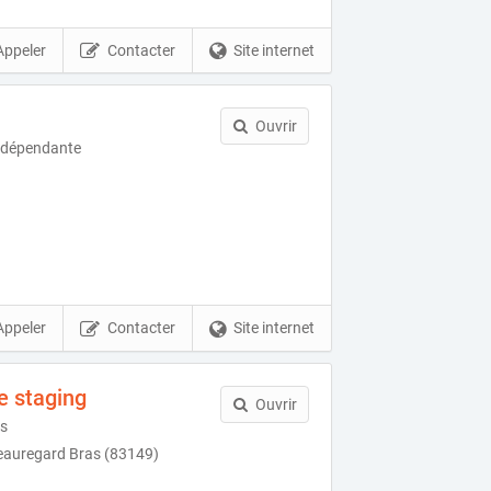
Appeler
Contacter
Site internet
Ouvrir
indépendante
Appeler
Contacter
Site internet
 staging
Ouvrir
rs
eauregard Bras (83149)