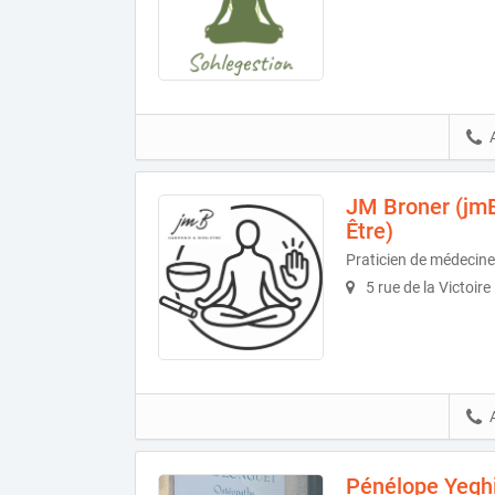
JM Broner (jm
Être)
Praticien de médecine
5 rue de la Victoir
Pénélope Yegh