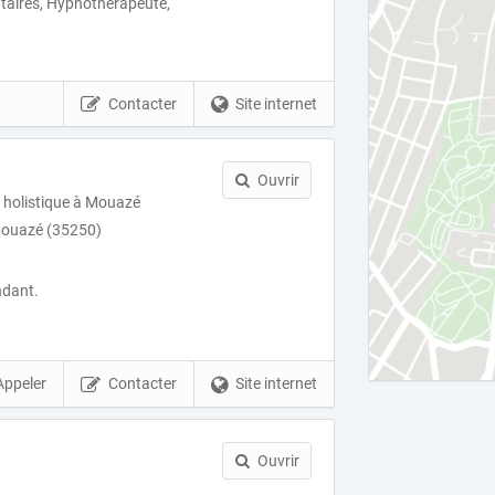
aires, Hypnothérapeute,
Contacter
Site internet
Ouvrir
 holistique à Mouazé
Mouazé (35250)
ndant.
Appeler
Contacter
Site internet
Ouvrir