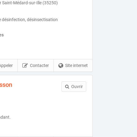
r Saint-Médard-sur-Ille (35250)
e désinfection, désinsectisation
es
Appeler
Contacter
Site internet
isson
Ouvrir
ndant.