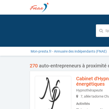
Mon-presta.fr - Annuaire des indépendants (FNAE)
270
auto-entrepreneurs à proximité 
Cabinet d'Hypn
énergétiques
Hypnothérapeute
7, allée tadorne Ch
Activités