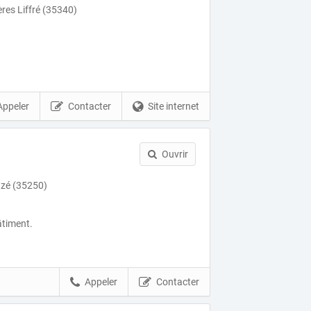
res Liffré (35340)
Appeler
Contacter
Site internet
Ouvrir
azé (35250)
âtiment.
Appeler
Contacter