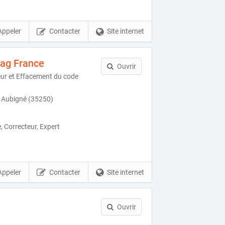
Appeler
Contacter
Site internet
iag France
Ouvrir
eur et Effacement du code
s Aubigné (35250)
e, Correcteur, Expert
Appeler
Contacter
Site internet
Ouvrir