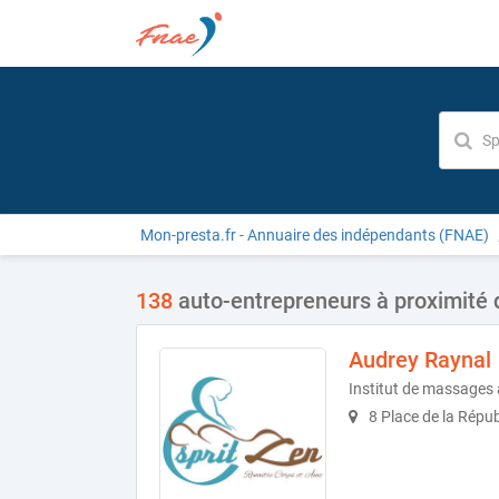
Mon-presta.fr - Annuaire des indépendants (FNAE)
138
auto-entrepreneurs à proximité
Audrey Raynal
Institut de massages 
8 Place de la Répu