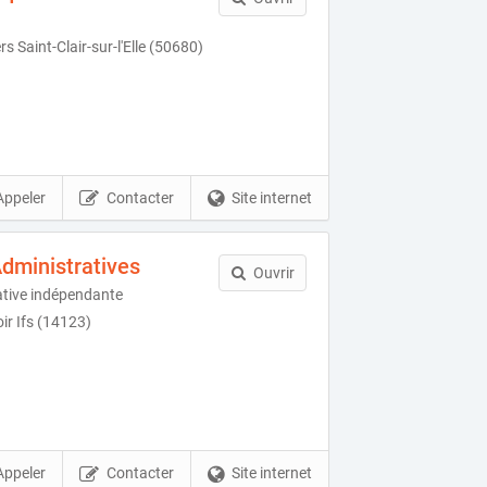
rs Saint-Clair-sur-l'Elle (50680)
Appeler
Contacter
Site internet
dministratives
Ouvrir
ative indépendante
ir Ifs (14123)
Appeler
Contacter
Site internet