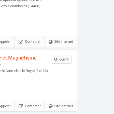
pigny Colombelles (14460)
Appeler
Contacter
Site internet
e et Magnétisme
Ouvrir
e
ille Cormelles-le-Royal (14123)
Appeler
Contacter
Site internet