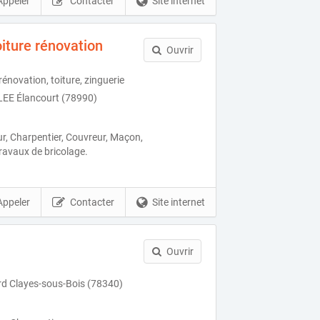
Appeler
Contacter
Site internet
iture rénovation
Ouvrir
rénovation, toiture, zinguerie
EE Élancourt (78990)
r, Charpentier, Couvreur, Maçon,
travaux de bricolage.
Appeler
Contacter
Site internet
Ouvrir
ard Clayes-sous-Bois (78340)