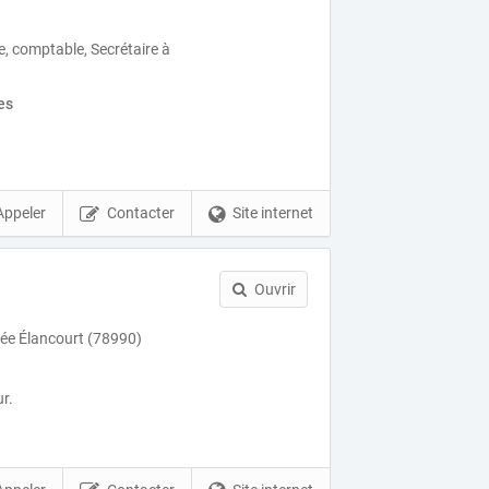
ue, comptable, Secrétaire à
es
Appeler
Contacter
Site internet
Ouvrir
lée Élancourt (78990)
r.