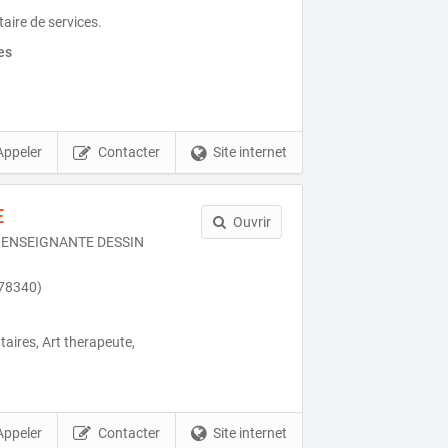
taire de services.
es
Appeler
Contacter
Site internet
E
Ouvrir
 ENSEIGNANTE DESSIN
(78340)
ires, Art therapeute,
Appeler
Contacter
Site internet