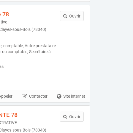
e 78
Ouvrir
tive
Clayes-sous-Bois (78340)
ue, comptable, Autre prestataire
ue ou comptable, Secrétaire à
es
Appeler
Contacter
Site internet
NTE 78
Ouvrir
STRATIVE
Clayes-sous-Bois (78340)