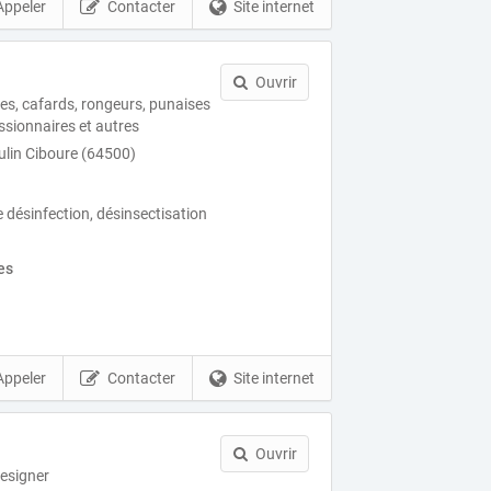
Appeler
Contacter
Site internet
Ouvrir
les, cafards, rongeurs, punaises
essionnaires et autres
lin Ciboure (64500)
e désinfection, désinsectisation
es
Appeler
Contacter
Site internet
Ouvrir
esigner