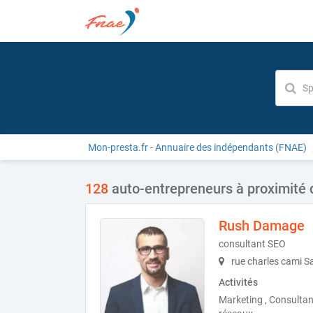
Mon-presta.fr - Annuaire des indépendants (FNAE)
128
auto-entrepreneurs à proximité 
Rush Damage
consultant SEO
rue charles cami S
Activités
Marketing , Consultan