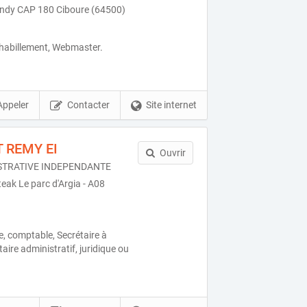
ndy CAP 180 Ciboure (64500)
 habillement, Webmaster.
Appeler
Contacter
Site internet
T REMY EI
Ouvrir
STRATIVE INDEPENDANTE
eak Le parc d'Argia - A08
ue, comptable, Secrétaire à
taire administratif, juridique ou