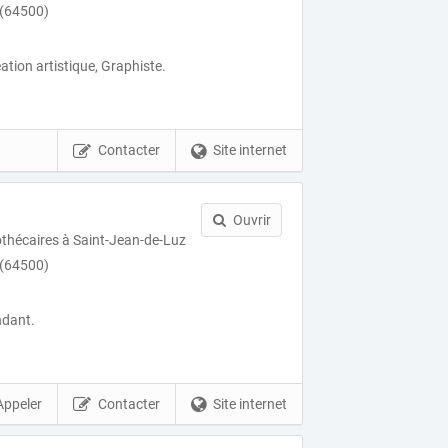
 (64500)
́ation artistique, Graphiste.
Contacter
Site internet
Ouvrir
othécaires à Saint-Jean-de-Luz
 (64500)
ndant.
Appeler
Contacter
Site internet