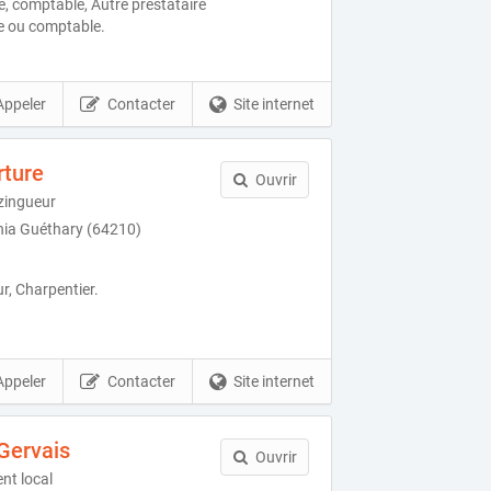
ue, comptable, Autre prestataire
ue ou comptable.
Appeler
Contacter
Site internet
rture
Ouvrir
zingueur
ia Guéthary (64210)
r, Charpentier.
Appeler
Contacter
Site internet
Gervais
Ouvrir
nt local