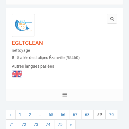
EGLTCLEAN
nettoyage
5 allée des tulipes Ézanville (95460)
Autres langues parlées
«
1
2
…
65
66
67
68
69
70
71
72
73
74
75
»