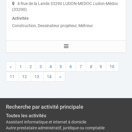
4 Rue de la Lande 33290 LUDON-MEDOC Ludon-Médoc
(33290)
Activités
Construction, Dessinateur projeteur, Métreur.
«
1
2
3
4
5
6
7
8
9
10
11
12
13
14
»
Recherche par activité principale
Toutes les activités
Assistant informatique et internet à domicile
Autre prestataire administratif, juridique ou comptable