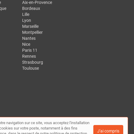
e
Aix-en-Provence
ique
Bordeaux
Lille
Lyon
Marseille
Montpellier
Nantes
Nice
Paris 11
Rennes
Strasbourg
Toulouse
tre navigation sur ce site, vous acceptez l'installation
te
|
Contact
de cookies sur votre poste, notamment à des fins
J'ai compris
nce, dans le respect de notre politique de protection