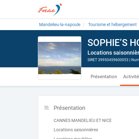
Mandelieu-la-napoule
Tourisme et hébergement
SOPHIE’S 
Locations saisonnièr
SIRET 39950459600053
|
Numé
Présentation
Activit
Présentation
CANNES MANDELIEU ET NICE
Locations saisonnières