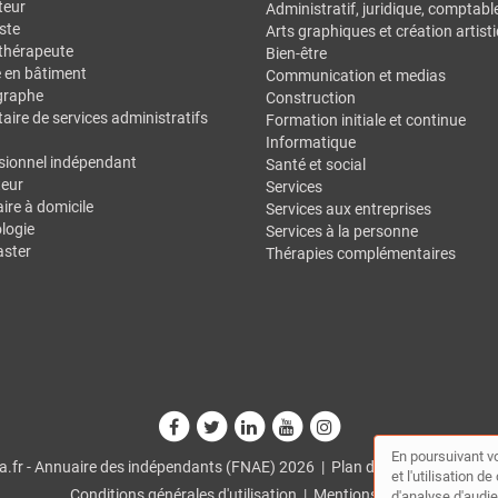
teur
Administratif, juridique, comptabl
ste
Arts graphiques et création artist
thérapeute
Bien-être
e en bâtiment
Communication et medias
graphe
Construction
aire de services administratifs
Formation initiale et continue
Informatique
sionnel indépendant
Santé et social
eur
Services
ire à domicile
Services aux entreprises
logie
Services à la personne
ster
Thérapies complémentaires
En poursuivant vo
.fr - Annuaire des indépendants (FNAE) 2026 |
Plan du site
|
Mon comp
et l'utilisation 
Conditions générales d'utilisation
|
Mentions légales
d'analyse d'audie