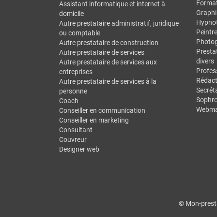
Forma
Assistant informatique et internet à
Graphi
domicile
Hypno
Autre prestataire administratif, juridique
Peintr
ou comptable
Photo
Autre prestataire de construction
Prestat
Autre prestataire de services
divers
Autre prestataire de services aux
Profes
entreprises
Rédact
Autre prestataire de services à la
Secréta
personne
Sophro
Coach
Webma
Conseiller en communication
Conseiller en marketing
Consultant
Couvreur
Designer web
© Mon-presta