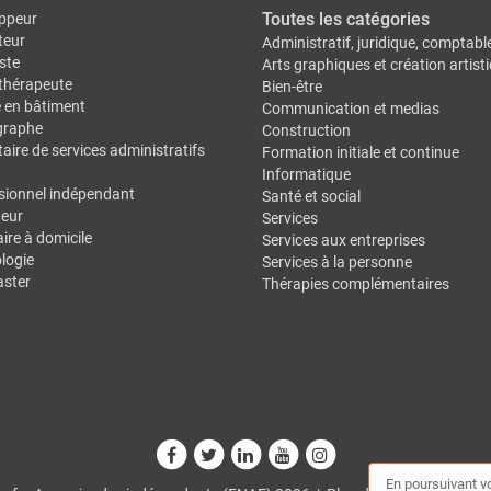
Toutes les catégories
ppeur
teur
Administratif, juridique, comptabl
ste
Arts graphiques et création artist
thérapeute
Bien-être
e en bâtiment
Communication et medias
graphe
Construction
aire de services administratifs
Formation initiale et continue
Informatique
sionnel indépendant
Santé et social
eur
Services
ire à domicile
Services aux entreprises
logie
Services à la personne
ster
Thérapies complémentaires
En poursuivant vo