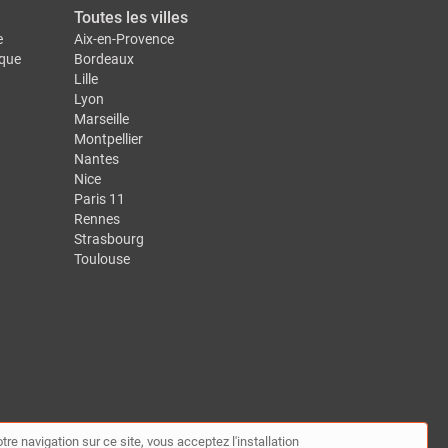
Toutes les villes
e
Aix-en-Provence
ique
Bordeaux
Lille
Lyon
Marseille
Montpellier
Nantes
Nice
Paris 11
Rennes
Strasbourg
Toulouse
tre navigation sur ce site, vous acceptez l'installation