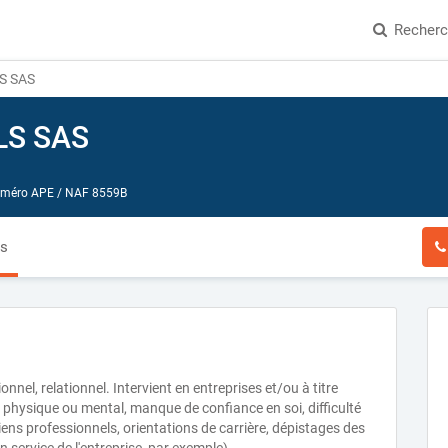
Recher
S SAS
LS SAS
méro APE / NAF 8559B
és
el, relationnel. Intervient en entreprises et/ou à titre
s physique ou mental, manque de confiance en soi, difficulté
tiens professionnels, orientations de carrière, dépistages des