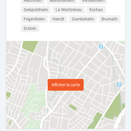
Reichstett
Mundolsheim
Vendenheim
Geispolsheim
La Wantzenau
Eschau
Fegersheim
Hœrdt
Gambsheim
Brumath
Erstein
Afficher la carte