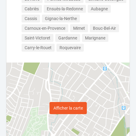
Cabriès
Ensuès-la-Redonne
Aubagne
Cassis
Gignac-la-Nerthe
Carnoux-en-Provence
Mimet
Bouc-Bel-Air
Saint-Victoret
Gardanne
Marignane
Carry-le-Rouet
Roquevaire
Afficher la carte