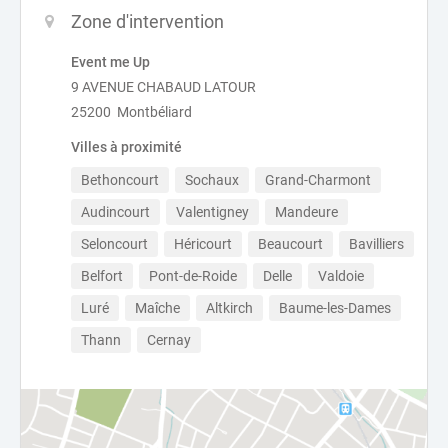
Zone d'intervention
Event me Up
9 AVENUE CHABAUD LATOUR
25200 Montbéliard
Villes à proximité
Bethoncourt
Sochaux
Grand-Charmont
Audincourt
Valentigney
Mandeure
Seloncourt
Héricourt
Beaucourt
Bavilliers
Belfort
Pont-de-Roide
Delle
Valdoie
Luré
Maîche
Altkirch
Baume-les-Dames
Thann
Cernay