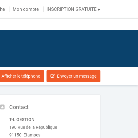
che
Mon compte
INSCRIPTION GRATUITE ▸
Afficher le téléphone
Envoyer un message
Contact
T-L GESTION
190 Rue de la République
91150 Étampes