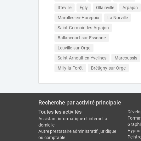
Itteville
Égly
Ollainville
Arpajon
Marolles-en-Hurepoix
La Norville
Saint-Germain-lès-Arpajon
Ballancourt-sur-Essonne
Leuville-sur-Orge
Saint-Arnoult-en-Yvelines
Marcoussis
Milly-la-Forêt
Brétigny-sur-Orge
Recherche par activité principale
Toutes les activités
Dévelo
Forma
Assistant informatique et internet à
Graphi
domicile
Hypno
Autre prestataire administratif, juridique
Peintr
ou comptable