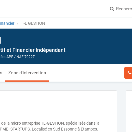
Recher
financier
T-L GESTION
N
tif et Financier Indépendant
ro APE / NAF 7022Z
és
Zone d'intervention
t de la micro entreprise TL-GESTION, spécialisée dans la
PE-PME- STARTUPS. Localisé en Sud Essonne à Etampes.