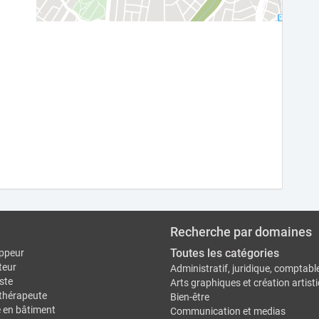
Recherche par domaines
Toutes les catégories
ppeur
teur
Administratif, juridique, comptabl
ste
Arts graphiques et création artist
thérapeute
Bien-être
e en bâtiment
Communication et medias