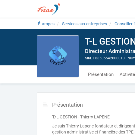
Étampes
Services aux entreprises
Conseiller 
T-L GESTIO
Directeur Administra
SIRET 88505542600013
|
Numé
Présentation
Activit
Présentation
T/L GESTION - Thierry LAPENE
Je suis Thierry Lapene fondateur et dirigean
gestion administrative et financière des T