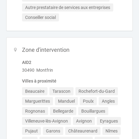
Autre prestataire de services aux entreprises
Conseiller social
Zone d'intervention
AID2
30490 Montfrin
Villes à proximité
Beaucaire
Tarascon
Rochefort-du-Gard
Marguerittes
Manduel
Poulx
Angles
Rognonas
Bellegarde
Bouillargues
Villeneuve-lès-Avignon
Avignon
Eyragues
Pujaut
Garons
Châteaurenard
Nîmes