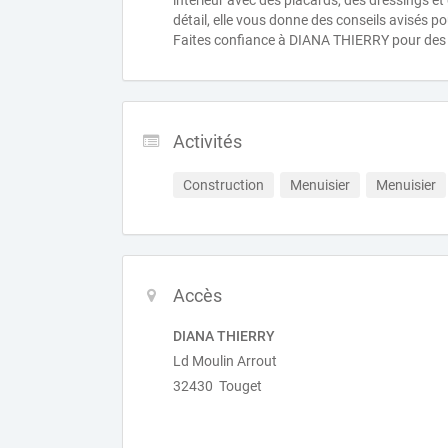
intérieur avec des placards, des dressings et 
détail, elle vous donne des conseils avisés po
Faites confiance à DIANA THIERRY pour des p
Activités
Construction
Menuisier
Menuisier
Accès
DIANA THIERRY
Ld Moulin Arrout
32430 Touget