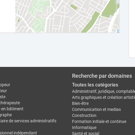
Recherche par domaines
Toutes les catégories
ppeur
teur
Administratif, juridique, comptabl
ste
Arts graphiques et création artist
thérapeute
Bien-être
e en bâtiment
Communication et medias
graphe
Construction
aire de services administratifs
Formation initiale et continue
Informatique
sionnel indépendant
Santé et social