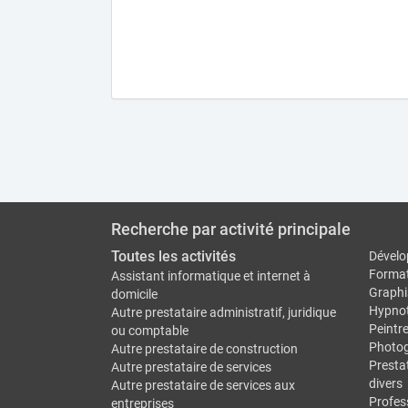
Recherche par activité principale
Toutes les activités
Dévelo
Forma
Assistant informatique et internet à
Graphi
domicile
Hypno
Autre prestataire administratif, juridique
Peintr
ou comptable
Photo
Autre prestataire de construction
Prestat
Autre prestataire de services
divers
Autre prestataire de services aux
Profes
entreprises