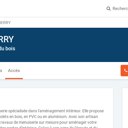
Recher
IERRY
RRY
du bois
és
Accès
rie spécialisée dans l'aménagement intérieur. Elle propose
olets en bois, en PVC ou en aluminium. Avec son artisan
es travaux de menuiserie sur mesure pour aménager votre