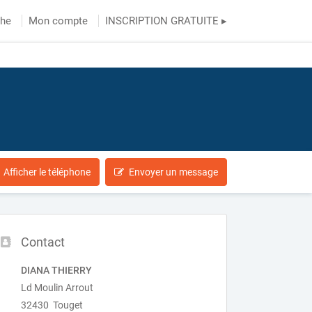
che
Mon compte
INSCRIPTION GRATUITE ▸
Afficher le téléphone
Envoyer un message
Contact
DIANA THIERRY
Ld Moulin Arrout
32430 Touget