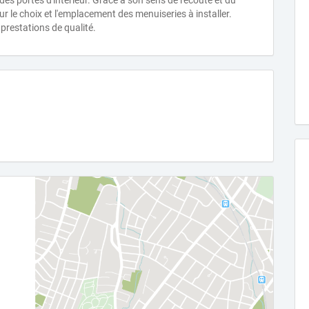
des portes d'intérieur. Grâce à son sens de l'écoute et du
ur le choix et l'emplacement des menuiseries à installer.
restations de qualité.