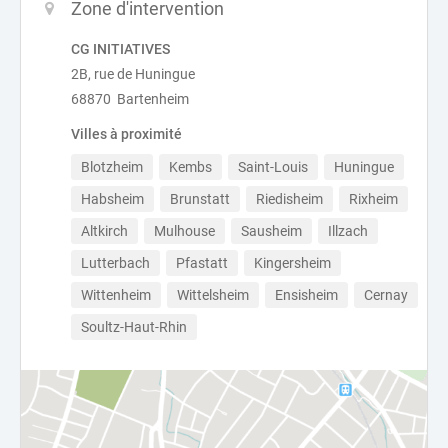
Zone d'intervention
CG INITIATIVES
2B, rue de Huningue
68870 Bartenheim
Villes à proximité
Blotzheim
Kembs
Saint-Louis
Huningue
Habsheim
Brunstatt
Riedisheim
Rixheim
Altkirch
Mulhouse
Sausheim
Illzach
Lutterbach
Pfastatt
Kingersheim
Wittenheim
Wittelsheim
Ensisheim
Cernay
Soultz-Haut-Rhin