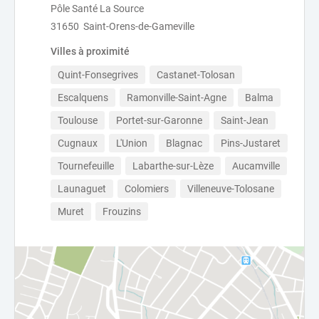
Pôle Santé La Source
31650 Saint-Orens-de-Gameville
Villes à proximité
Quint-Fonsegrives
Castanet-Tolosan
Escalquens
Ramonville-Saint-Agne
Balma
Toulouse
Portet-sur-Garonne
Saint-Jean
Cugnaux
L'Union
Blagnac
Pins-Justaret
Tournefeuille
Labarthe-sur-Lèze
Aucamville
Launaguet
Colomiers
Villeneuve-Tolosane
Muret
Frouzins