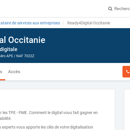
Recher
ataire de services aux entreprises
Ready4Digital Occitanie
al Occitanie
digitale
ro APE / NAF 7022Z
és
Accès
ur les TPE - PME. Comment le digital vous fait gagner en
bilité.
 experts vous apporte les clés de votre digitalisation