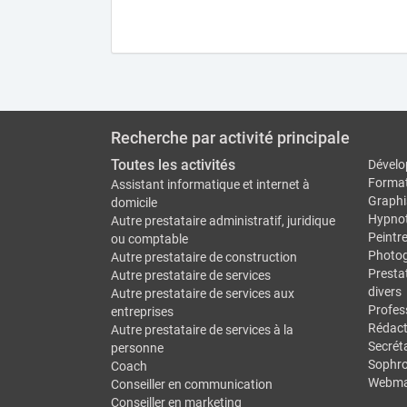
Recherche par activité principale
Toutes les activités
Dévelo
Forma
Assistant informatique et internet à
Graphi
domicile
Hypno
Autre prestataire administratif, juridique
Peintr
ou comptable
Photo
Autre prestataire de construction
Prestat
Autre prestataire de services
divers
Autre prestataire de services aux
Profes
entreprises
Rédact
Autre prestataire de services à la
Secréta
personne
Sophro
Coach
Webma
Conseiller en communication
Conseiller en marketing