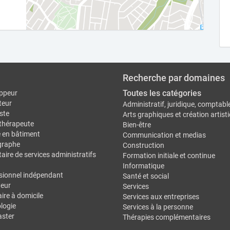
Recherche par domaines
Toutes les catégories
ppeur
teur
Administratif, juridique, comptabl
ste
Arts graphiques et création artist
thérapeute
Bien-être
e en bâtiment
Communication et medias
graphe
Construction
aire de services administratifs
Formation initiale et continue
Informatique
sionnel indépendant
Santé et social
eur
Services
ire à domicile
Services aux entreprises
logie
Services à la personne
ster
Thérapies complémentaires