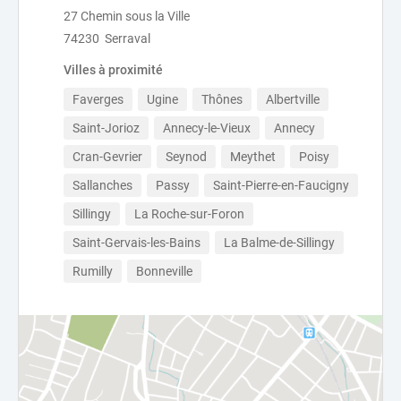
27 Chemin sous la Ville
74230 Serraval
Villes à proximité
Faverges
Ugine
Thônes
Albertville
Saint-Jorioz
Annecy-le-Vieux
Annecy
Cran-Gevrier
Seynod
Meythet
Poisy
Sallanches
Passy
Saint-Pierre-en-Faucigny
Sillingy
La Roche-sur-Foron
Saint-Gervais-les-Bains
La Balme-de-Sillingy
Rumilly
Bonneville