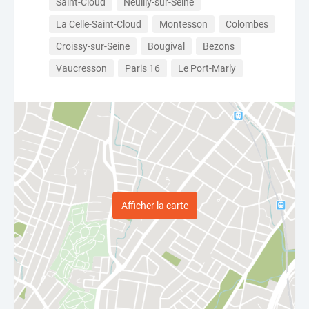
Saint-Cloud
Neuilly-sur-Seine
La Celle-Saint-Cloud
Montesson
Colombes
Croissy-sur-Seine
Bougival
Bezons
Vaucresson
Paris 16
Le Port-Marly
Afficher la carte