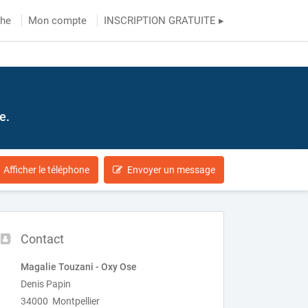
che
Mon compte
INSCRIPTION GRATUITE ▸
e.
Afficher le téléphone
Envoyer un message
Contact
Magalie Touzani - Oxy Ose
Denis Papin
34000 Montpellier