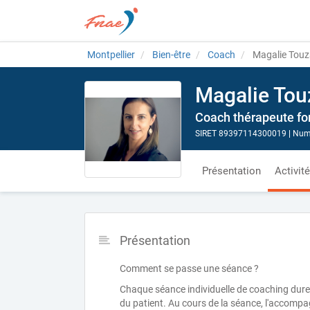
Montpellier
Bien-être
Coach
Magalie Touza
Magalie Tou
Coach thérapeute for
SIRET 89397114300019
|
Numé
Présentation
Activit
Présentation
Comment se passe une séance ?
Chaque séance individuelle de coaching dure 
du patient. Au cours de la séance, l'accomp