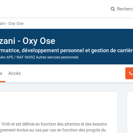
Recher
ni - Oxy Ose
zani - Oxy Ose
matrice, développement personnel et gestion de carrièr
ro APE / NAF 9609Z Autres services personnels
és
Accès
1h30 et est définie en fonction des attentes et des besoins
agnement évolue au cas par cas en fonction des progrès du