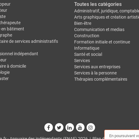
Toutes les catégories
ppeur
teur
Administratif, juridique, comptabl
ste
Arts graphiques et création artist
thérapeute
Bien-être
e en bâtiment
Communication et medias
graphe
Construction
aire de services administratifs
Formation initiale et continue
Informatique
sionnel indépendant
Santé et social
eur
Services
ire à domicile
Services aux entreprises
logie
Services à la personne
ster
Thérapies complémentaires
En poursuivant vo
.fr - Annuaire des indépendants (FNAE) 2026 |
Plan du site
|
Mon comp