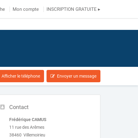
che
Mon compte
INSCRIPTION GRATUITE ▸
Afficher le téléphone
Envoyer un message
Contact
Frédérique CAMUS
11 rue des Arêmes
38460 Villemoirieu