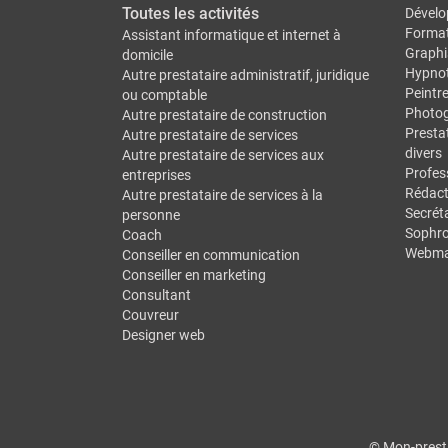
Toutes les activités
Dévelo
Forma
Assistant informatique et internet à
Graphi
domicile
Hypno
Autre prestataire administratif, juridique
Peintr
ou comptable
Photo
Autre prestataire de construction
Prestat
Autre prestataire de services
divers
Autre prestataire de services aux
Profes
entreprises
Rédact
Autre prestataire de services à la
Secréta
personne
Sophro
Coach
Webma
Conseiller en communication
Conseiller en marketing
Consultant
Couvreur
Designer web
© Mon-presta