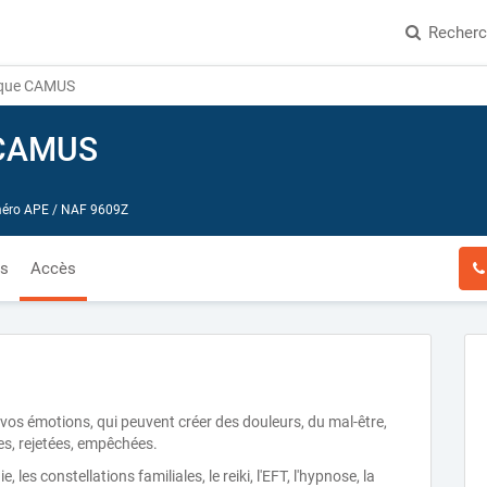
Recher
ique CAMUS
 CAMUS
ro APE / NAF 9609Z
és
Accès
vos émotions, qui peuvent créer des douleurs, du mal-être,
iées, rejetées, empêchées.
e, les constellations familiales, le reiki, l'EFT, l'hypnose, la