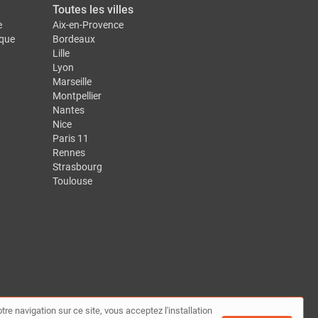
Toutes les villes
e
Aix-en-Provence
ique
Bordeaux
Lille
Lyon
Marseille
Montpellier
Nantes
Nice
Paris 11
Rennes
Strasbourg
Toulouse
tre navigation sur ce site, vous acceptez l'installation
te
|
Contact