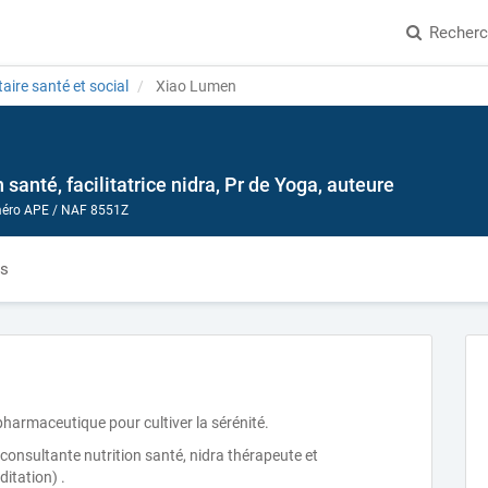
Recher
aire santé et social
Xiao Lumen
 santé, facilitatrice nidra, Pr de Yoga, auteure
ro APE / NAF 8551Z
és
e pharmaceutique pour cultiver la sérénité.
 consultante nutrition santé, nidra thérapeute et
itation) .