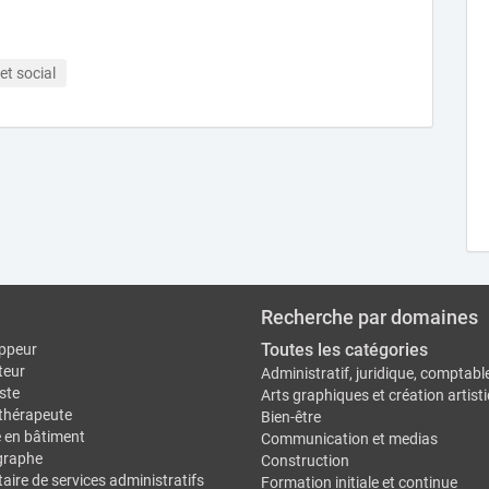
et social
Recherche par domaines
Toutes les catégories
ppeur
teur
Administratif, juridique, comptabl
ste
Arts graphiques et création artist
thérapeute
Bien-être
e en bâtiment
Communication et medias
graphe
Construction
aire de services administratifs
Formation initiale et continue