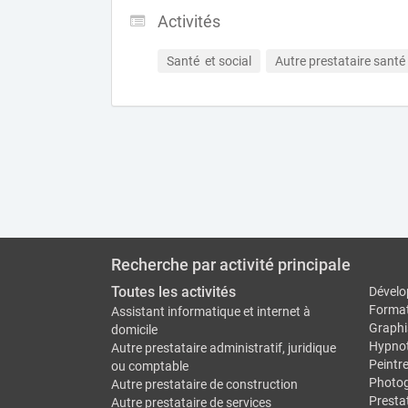
Activités
Santé  et social
Autre prestataire santé 
Recherche par activité principale
Toutes les activités
Dévelo
Forma
Assistant informatique et internet à
Graphi
domicile
Hypno
Autre prestataire administratif, juridique
Peintr
ou comptable
Photo
Autre prestataire de construction
Prestat
Autre prestataire de services