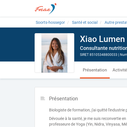
Soorts-hossegor
Santé et social
Autre prestat
Xiao Lumen
Consultante nutrition
SIRET 85105348800033
|
Numé
Présentation
Activit
Présentation
Biologiste de formation, j'ai quitté l'industri
Dévouée à la santé, je me suis reconvertie en
professeure de Yoga (Yin, Nidra, Vinyasa, Méd