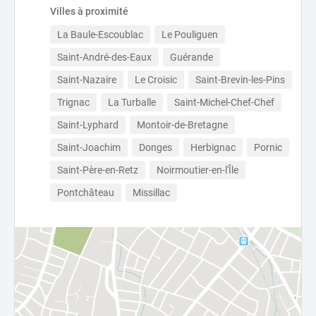
Villes à proximité
La Baule-Escoublac
Le Pouliguen
Saint-André-des-Eaux
Guérande
Saint-Nazaire
Le Croisic
Saint-Brevin-les-Pins
Trignac
La Turballe
Saint-Michel-Chef-Chef
Saint-Lyphard
Montoir-de-Bretagne
Saint-Joachim
Donges
Herbignac
Pornic
Saint-Père-en-Retz
Noirmoutier-en-l'Île
Pontchâteau
Missillac