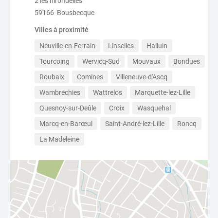
2 les hirondelles
59166 Bousbecque
Villes à proximité
Neuville-en-Ferrain
Linselles
Halluin
Tourcoing
Wervicq-Sud
Mouvaux
Bondues
Roubaix
Comines
Villeneuve-d'Ascq
Wambrechies
Wattrelos
Marquette-lez-Lille
Quesnoy-sur-Deûle
Croix
Wasquehal
Marcq-en-Barœul
Saint-André-lez-Lille
Roncq
La Madeleine