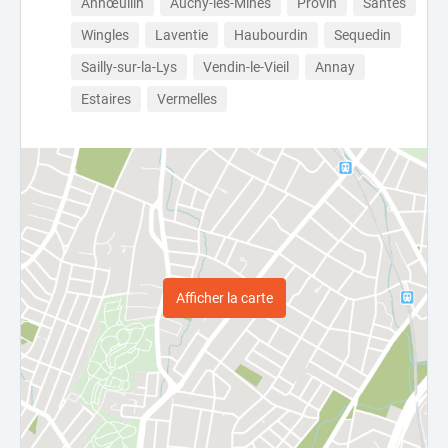
Annœullin
Auchy-les-Mines
Provin
Santes
Wingles
Laventie
Haubourdin
Sequedin
Sailly-sur-la-Lys
Vendin-le-Vieil
Annay
Estaires
Vermelles
Afficher la carte