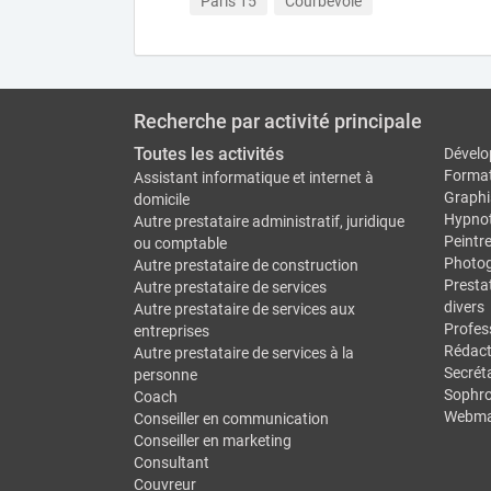
Paris 15
Courbevoie
Recherche par activité principale
Toutes les activités
Dévelo
Forma
Assistant informatique et internet à
Graphi
domicile
Hypno
Autre prestataire administratif, juridique
Peintr
ou comptable
Photo
Autre prestataire de construction
Prestat
Autre prestataire de services
divers
Autre prestataire de services aux
Profes
entreprises
Rédact
Autre prestataire de services à la
Secréta
personne
Sophro
Coach
Webma
Conseiller en communication
Conseiller en marketing
Consultant
Couvreur