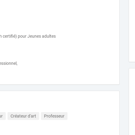
 certifié) pour Jeunes adultes
essionnel,
ur
Créateur d'art
Professeur