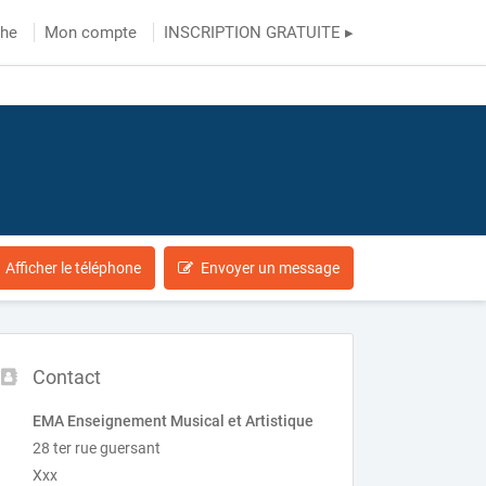
che
Mon compte
INSCRIPTION GRATUITE ▸
Afficher le téléphone
Envoyer un message
Contact
EMA Enseignement Musical et Artistique
28 ter rue guersant
Xxx