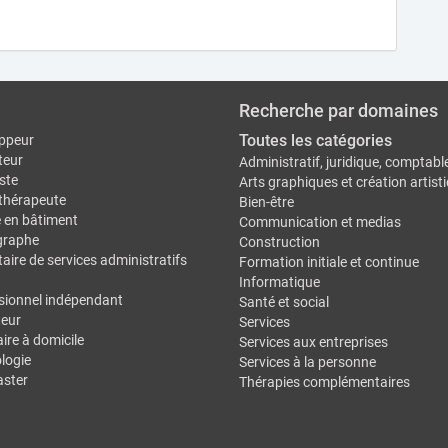
Recherche par domaines
Toutes les catégories
ppeur
teur
Administratif, juridique, comptabl
ste
Arts graphiques et création artist
thérapeute
Bien-être
e en bâtiment
Communication et medias
graphe
Construction
aire de services administratifs
Formation initiale et continue
Informatique
sionnel indépendant
Santé et social
eur
Services
ire à domicile
Services aux entreprises
logie
Services à la personne
ster
Thérapies complémentaires