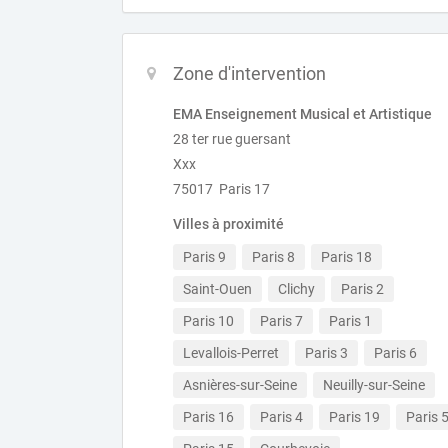
Zone d'intervention
EMA Enseignement Musical et Artistique
28 ter rue guersant
Xxx
75017 Paris 17
Villes à proximité
Paris 9
Paris 8
Paris 18
Saint-Ouen
Clichy
Paris 2
Paris 10
Paris 7
Paris 1
Levallois-Perret
Paris 3
Paris 6
Asnières-sur-Seine
Neuilly-sur-Seine
Paris 16
Paris 4
Paris 19
Paris 