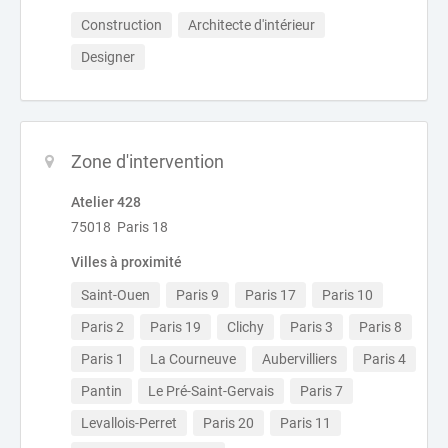
Construction
Architecte d'intérieur
Designer
Zone d'intervention
Atelier 428
75018 Paris 18
Villes à proximité
Saint-Ouen
Paris 9
Paris 17
Paris 10
Paris 2
Paris 19
Clichy
Paris 3
Paris 8
Paris 1
La Courneuve
Aubervilliers
Paris 4
Pantin
Le Pré-Saint-Gervais
Paris 7
Levallois-Perret
Paris 20
Paris 11