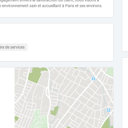
gagement envers la satisfaction du client, nous visons à
 environnement sain et accueillant à Paris et ses environs.
ire de services