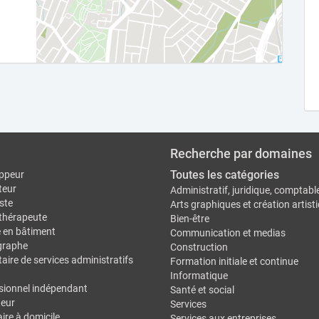
Recherche par domaines
Toutes les catégories
ppeur
teur
Administratif, juridique, comptabl
ste
Arts graphiques et création artist
thérapeute
Bien-être
e en bâtiment
Communication et medias
graphe
Construction
aire de services administratifs
Formation initiale et continue
Informatique
sionnel indépendant
Santé et social
eur
Services
ire à domicile
Services aux entreprises