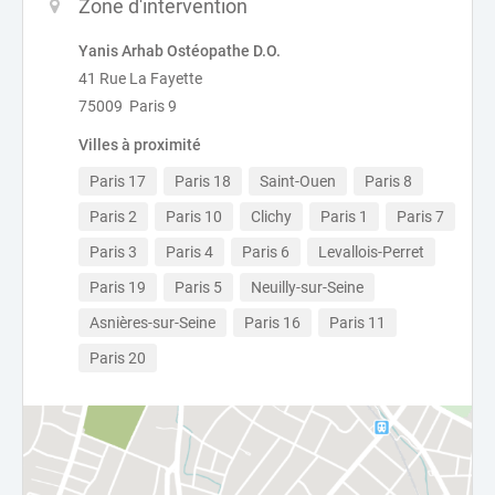
Zone d'intervention
Yanis Arhab Ostéopathe D.O.
41 Rue La Fayette
75009 Paris 9
Villes à proximité
Paris 17
Paris 18
Saint-Ouen
Paris 8
Paris 2
Paris 10
Clichy
Paris 1
Paris 7
Paris 3
Paris 4
Paris 6
Levallois-Perret
Paris 19
Paris 5
Neuilly-sur-Seine
Asnières-sur-Seine
Paris 16
Paris 11
Paris 20