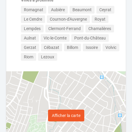
Villes à proximité
Romagnat
Aubière
Beaumont
Ceyrat
Le Cendre
Cournon-d'Auvergne
Royat
Lempdes
Clermont-Ferrand
Chamalières
Aulnat
Vic-le-Comte
Pont-du-Château
Gerzat
Cébazat
Billom
Issoire
Volvic
Riom
Lezoux
Afficher la carte