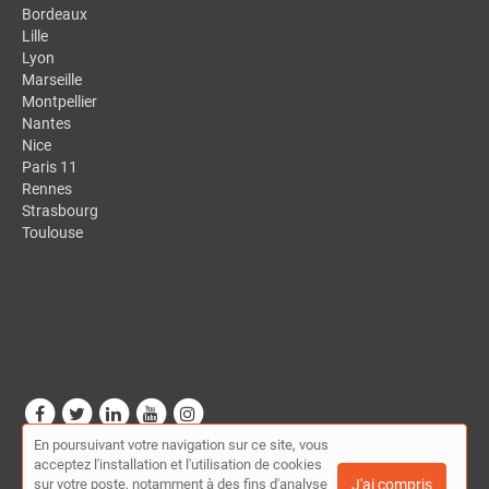
Bordeaux
Lille
Lyon
Marseille
Montpellier
Nantes
Nice
Paris 11
Rennes
Strasbourg
Toulouse
En poursuivant votre navigation sur ce site, vous
© Mon-presta.fr - Annuaire des indépendants (FNAE) 2026 |
Plan
acceptez l'installation et l'utilisation de cookies
du site
|
Mon compte
|
Contact
sur votre poste, notamment à des fins d'analyse
J'ai compris