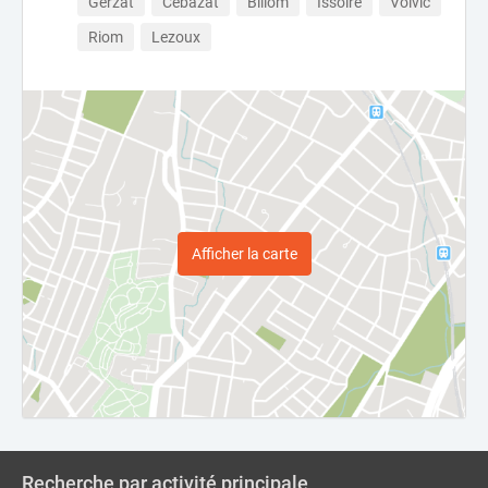
Gerzat
Cébazat
Billom
Issoire
Volvic
Riom
Lezoux
Afficher la carte
Recherche par activité principale