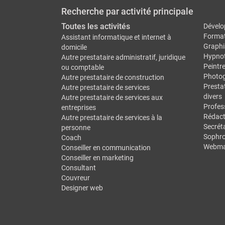
Recherche par activité principale
Toutes les activités
Dévelo
Forma
Assistant informatique et internet à
Graphi
domicile
Hypno
Autre prestataire administratif, juridique
Peintr
ou comptable
Photo
Autre prestataire de construction
Prestat
Autre prestataire de services
divers
Autre prestataire de services aux
Profes
entreprises
Rédact
Autre prestataire de services à la
Secréta
personne
Sophro
Coach
Webma
Conseiller en communication
Conseiller en marketing
Consultant
Couvreur
Designer web