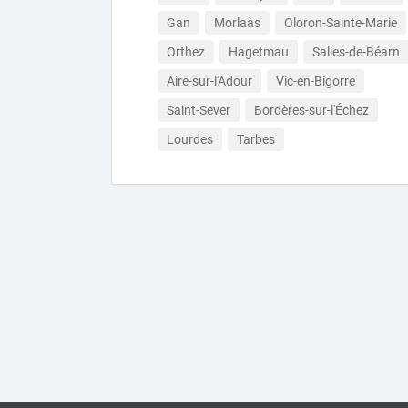
Gan
Morlaàs
Oloron-Sainte-Marie
Orthez
Hagetmau
Salies-de-Béarn
Aire-sur-l'Adour
Vic-en-Bigorre
Saint-Sever
Bordères-sur-l'Échez
Lourdes
Tarbes