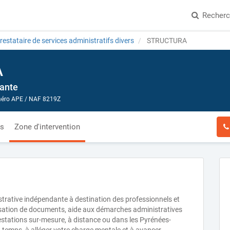
Recher
restataire de services administratifs divers
STRUCTURA
A
dante
ro APE / NAF 8219Z
és
Zone d'intervention
strative indépendante à destination des professionnels et
nisation de documents, aide aux démarches administratives
restations sur-mesure, à distance ou dans les Pyrénées-