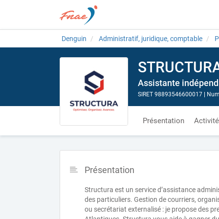
Denguin
Administratif, juridique, comptable
P
STRUCTUR
Assistante indépen
SIRET 98893546600017
|
Numé
Présentation
Activit
Présentation
Structura est un service d’assistance admini
des particuliers. Gestion de courriers, orga
ou secrétariat externalisé : je propose des p