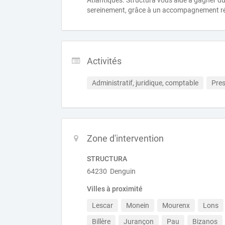
Atlantiques. Structura vous aide à gagner du
sereinement, grâce à un accompagnement réac
Activités
Administratif, juridique, comptable
Pres
Zone d'intervention
STRUCTURA
64230 Denguin
Villes à proximité
Lescar
Monein
Mourenx
Lons
Billère
Jurançon
Pau
Bizanos