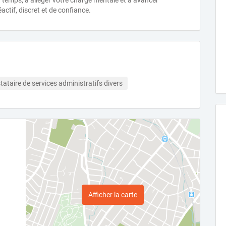
 temps, à alléger votre charge mentale et à avancer
tif, discret et de confiance.
tataire de services administratifs divers
Afficher la carte