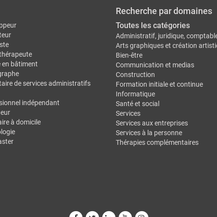
Recherche par domaines
Toutes les catégories
ppeur
teur
Administratif, juridique, comptabl
ste
Arts graphiques et création artist
thérapeute
Bien-être
e en bâtiment
Communication et medias
graphe
Construction
aire de services administratifs
Formation initiale et continue
Informatique
sionnel indépendant
Santé et social
eur
Services
ire à domicile
Services aux entreprises
logie
Services à la personne
ster
Thérapies complémentaires