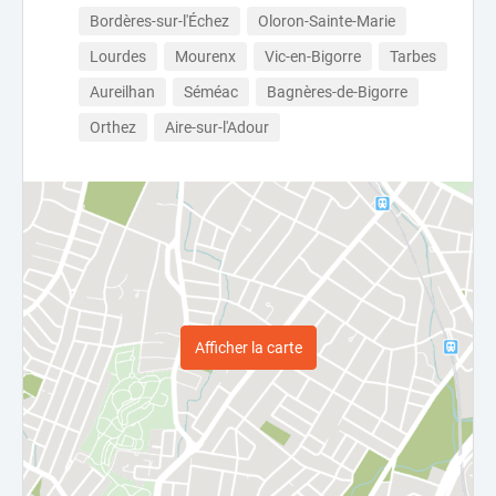
Bordères-sur-l'Échez
Oloron-Sainte-Marie
Lourdes
Mourenx
Vic-en-Bigorre
Tarbes
Aureilhan
Séméac
Bagnères-de-Bigorre
Orthez
Aire-sur-l'Adour
Afficher la carte