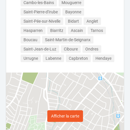
Cambo-les-Bains
Mouguerre
Saint-Pierre-d'Irube
Bayonne
Saint-Pée-sur-Nivelle
Bidart
Anglet
Hasparren
Biarritz
Ascain
Tarnos
Boucau
Saint-Martin-de-Seignanx
Saint-Jean-de-Luz
Ciboure
Ondres
Urrugne
Labenne
Capbreton
Hendaye
Afficher la carte