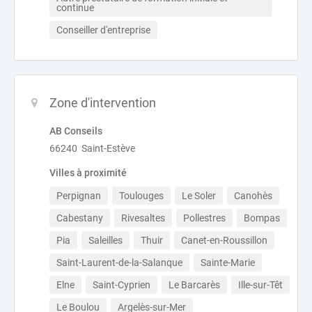
continue
Conseiller d'entreprise
Zone d'intervention
AB Conseils
66240 Saint-Estève
Villes à proximité
Perpignan
Toulouges
Le Soler
Canohès
Cabestany
Rivesaltes
Pollestres
Bompas
Pia
Saleilles
Thuir
Canet-en-Roussillon
Saint-Laurent-de-la-Salanque
Sainte-Marie
Elne
Saint-Cyprien
Le Barcarès
Ille-sur-Têt
Le Boulou
Argelès-sur-Mer