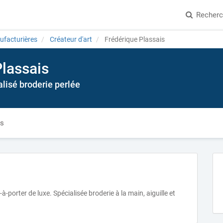
Recher
ufacturières
Créateur d'art
Frédérique Plassais
Plassais
alisé broderie perlée
és
-à-porter de luxe. Spécialisée broderie à la main, aiguille et