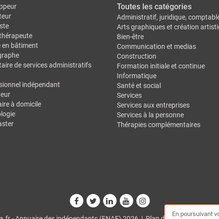
Toutes les catégories
ppeur
teur
Administratif, juridique, comptabl
ste
Arts graphiques et création artist
thérapeute
Bien-être
e en bâtiment
Communication et medias
graphe
Construction
aire de services administratifs
Formation initiale et continue
Informatique
sionnel indépendant
Santé et social
eur
Services
ire à domicile
Services aux entreprises
logie
Services à la personne
ster
Thérapies complémentaires
En poursuivant vo
.fr - Annuaire des indépendants (FNAE) 2026 |
Plan du site
|
Mon comp