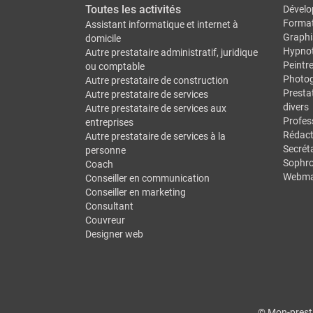
Toutes les activités
Dévelo
Forma
Assistant informatique et internet à
Graphi
domicile
Hypno
Autre prestataire administratif, juridique
Peintr
ou comptable
Photo
Autre prestataire de construction
Prestat
Autre prestataire de services
divers
Autre prestataire de services aux
Profes
entreprises
Rédact
Autre prestataire de services à la
Secréta
personne
Sophro
Coach
Webma
Conseiller en communication
Conseiller en marketing
Consultant
Couvreur
Designer web
© Mon-presta