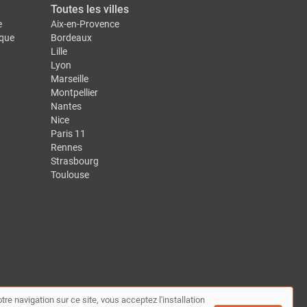
Toutes les villes
e
Aix-en-Provence
ique
Bordeaux
Lille
Lyon
Marseille
Montpellier
Nantes
Nice
Paris 11
Rennes
Strasbourg
Toulouse
tre navigation sur ce site, vous acceptez l'installation
te
|
Contact