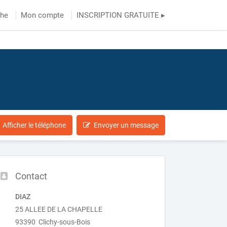
che
Mon compte
INSCRIPTION GRATUITE ▸
Afficher le téléphone
Envoyer un message
Contact
DIAZ
25 ALLEE DE LA CHAPELLE
93390 Clichy-sous-Bois