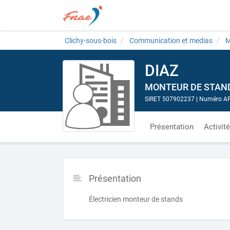
Clichy-sous-bois
Communication et medias
M
DIAZ
MONTEUR DE STAN
SIRET 507902237
|
Numéro AP
Présentation
Activit
Présentation
Électricien monteur de stands