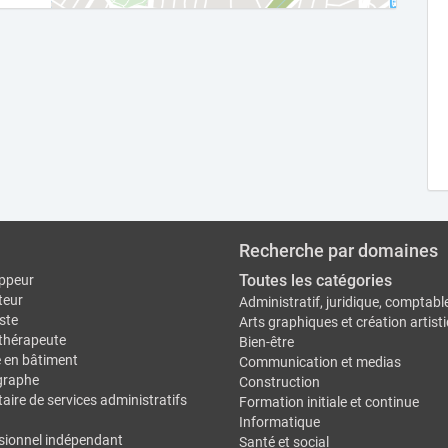
Recherche par domaines
Toutes les catégories
ppeur
teur
Administratif, juridique, comptabl
ste
Arts graphiques et création artist
thérapeute
Bien-être
e en bâtiment
Communication et medias
graphe
Construction
aire de services administratifs
Formation initiale et continue
Informatique
sionnel indépendant
Santé et social