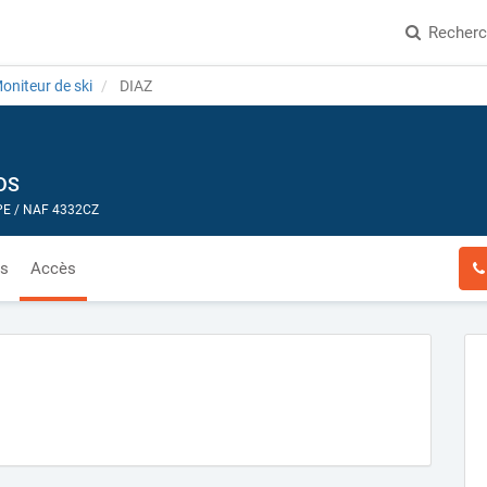
Recher
oniteur de ski
DIAZ
DS
E / NAF 4332CZ
és
Accès