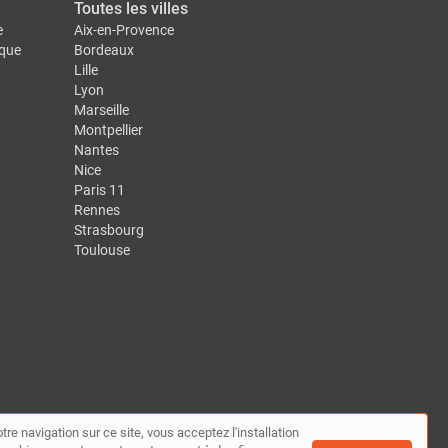
Toutes les villes
e
Aix-en-Provence
ique
Bordeaux
Lille
Lyon
Marseille
Montpellier
Nantes
Nice
Paris 11
Rennes
Strasbourg
Toulouse
tre navigation sur ce site, vous acceptez l'installation
te
|
Contact