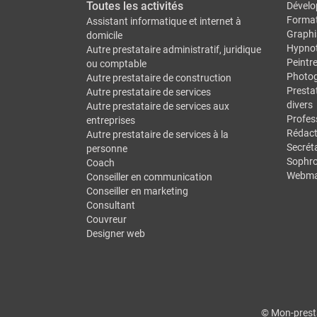
Toutes les activités
Dévelo
Forma
Assistant informatique et internet à
Graphi
domicile
Hypno
Autre prestataire administratif, juridique
Peintr
ou comptable
Photo
Autre prestataire de construction
Prestat
Autre prestataire de services
divers
Autre prestataire de services aux
Profes
entreprises
Rédact
Autre prestataire de services à la
Secréta
personne
Sophro
Coach
Webma
Conseiller en communication
Conseiller en marketing
Consultant
Couvreur
Designer web
© Mon-presta