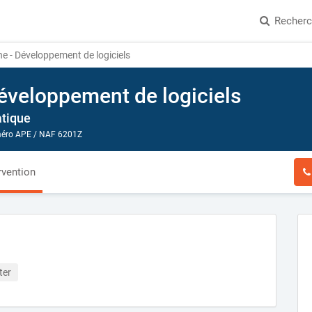
Recher
e - Développement de logiciels
Développement de logiciels
atique
ro APE / NAF 6201Z
rvention
ter