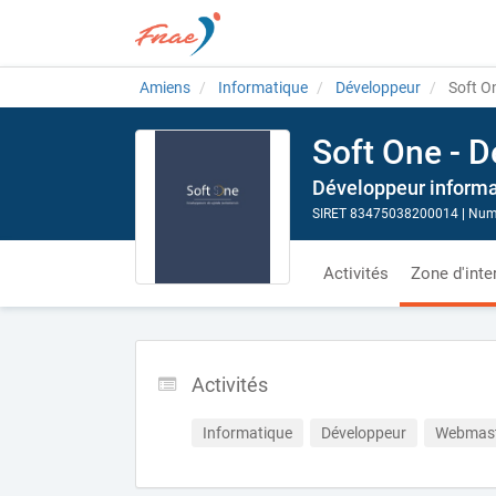
Amiens
Informatique
Développeur
Soft On
Soft One - 
Développeur inform
SIRET 83475038200014
|
Numé
Activités
Zone d'inte
Activités
Informatique
Développeur
Webmas