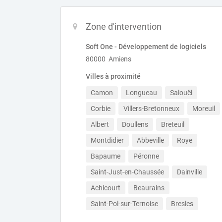
Zone d'intervention
Soft One - Développement de logiciels
80000 Amiens
Villes à proximité
Camon
Longueau
Salouël
Corbie
Villers-Bretonneux
Moreuil
Albert
Doullens
Breteuil
Montdidier
Abbeville
Roye
Bapaume
Péronne
Saint-Just-en-Chaussée
Dainville
Achicourt
Beaurains
Saint-Pol-sur-Ternoise
Bresles