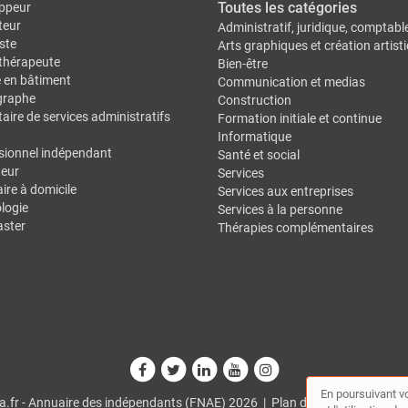
Toutes les catégories
ppeur
teur
Administratif, juridique, comptabl
ste
Arts graphiques et création artist
thérapeute
Bien-être
e en bâtiment
Communication et medias
graphe
Construction
aire de services administratifs
Formation initiale et continue
Informatique
sionnel indépendant
Santé et social
eur
Services
ire à domicile
Services aux entreprises
logie
Services à la personne
ster
Thérapies complémentaires
En poursuivant vo
.fr - Annuaire des indépendants (FNAE) 2026 |
Plan du site
|
Mon comp