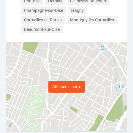
Pontoise
Herblay
Le Plessis-Bouchard
Champagne-sur-Oise
Éragny
Cormeilles-en-Parisis
Montigny-lès-Cormeilles
Beaumont-sur-Oise
Afficher la carte