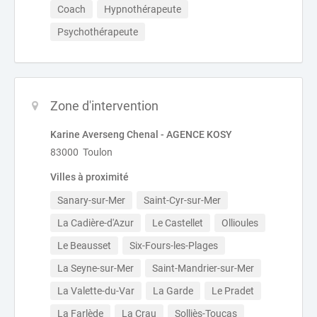
Coach
Hypnothérapeute
Psychothérapeute
Zone d'intervention
Karine Averseng Chenal - AGENCE KOSY
83000 Toulon
Villes à proximité
Sanary-sur-Mer
Saint-Cyr-sur-Mer
La Cadière-d'Azur
Le Castellet
Ollioules
Le Beausset
Six-Fours-les-Plages
La Seyne-sur-Mer
Saint-Mandrier-sur-Mer
La Valette-du-Var
La Garde
Le Pradet
La Farlède
La Crau
Solliès-Toucas