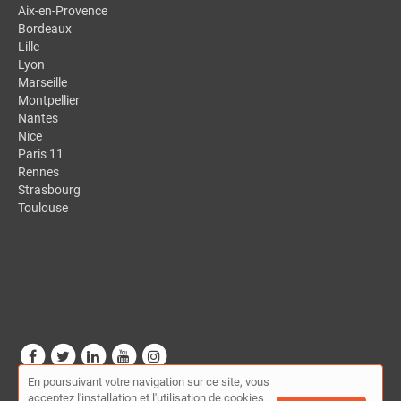
Aix-en-Provence
Bordeaux
Lille
Lyon
Marseille
Montpellier
Nantes
Nice
Paris 11
Rennes
Strasbourg
Toulouse
En poursuivant votre navigation sur ce site, vous
© Mon-presta.fr - Annuaire des indépendants (FNAE) 2026 |
Plan
acceptez l'installation et l'utilisation de cookies