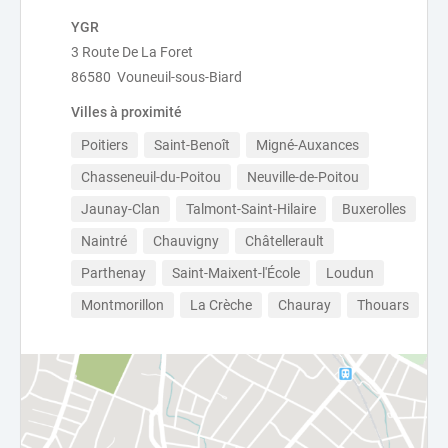
YGR
3 Route De La Foret
86580 Vouneuil-sous-Biard
Villes à proximité
Poitiers
Saint-Benoît
Migné-Auxances
Chasseneuil-du-Poitou
Neuville-de-Poitou
Jaunay-Clan
Talmont-Saint-Hilaire
Buxerolles
Naintré
Chauvigny
Châtellerault
Parthenay
Saint-Maixent-l'École
Loudun
Montmorillon
La Crèche
Chauray
Thouars