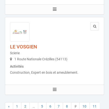
LE VOSGIEN
Scierie
1 Route Nationale Crézilles (54113)
Activités
Construction, Expert en bois et ameublement.
«
1
2
…
5
6
7
8
9
10
11